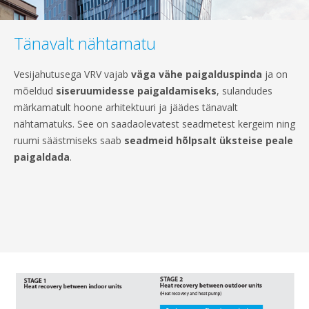
Tänavalt nähtamatu
Vesijahutusega VRV vajab
väga vähe paigalduspinda
ja on
mõeldud
siseruumidesse paigaldamiseks
, sulandudes
märkamatult hoone arhitektuuri ja jäädes tänavalt
nähtamatuks. See on saadaolevatest seadmetest kergeim ning
ruumi säästmiseks saab
seadmeid hõlpsalt üksteise peale
paigaldada
.