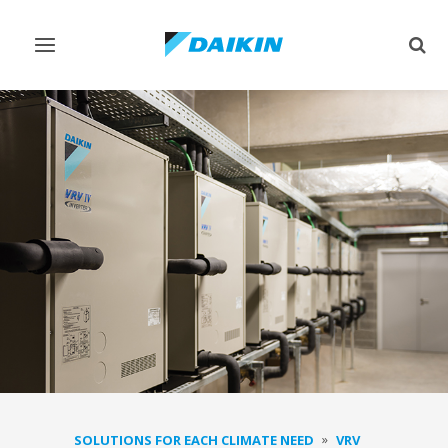
Lülitage
Lülit
navigeerimine
otsi
sisse/välja
sisse
SOLUTIONS FOR EACH CLIMATE NEED
VRV