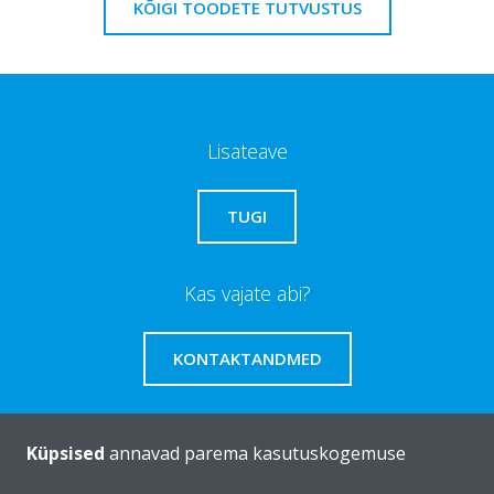
KÕIGI TOODETE TUTVUSTUS
Lisateave
TUGI
Kas vajate abi?
KONTAKTANDMED
Küpsised
annavad parema kasutuskogemuse
Tutvustus Daikin