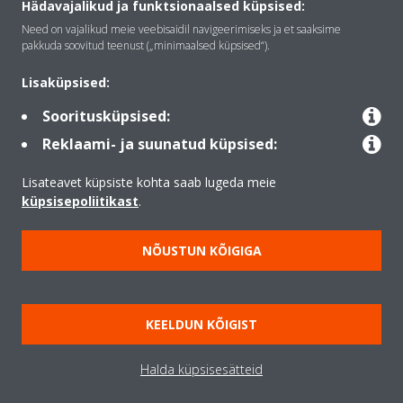
Hädavajalikud ja funktsionaalsed küpsised:
Need on vajalikud meie veebisaidil navigeerimiseks ja et saaksime
pakkuda soovitud teenust („minimaalsed küpsised“).
Lahendused
Lisaküpsised:
Sooritusküpsised:
Kontakt
Reklaami- ja suunatud küpsised:
Lisateavet küpsiste kohta saab lugeda meie
Products
küpsisepoliitikast
.
NÕUSTUN KÕIGIGA
Copyright © Daikin
Juriidiline teatis
Märkus küpsiste kohta
KEELDUN KÕIGIST
Datu aizsardzības politika
Ettevõtte eetikakoodeks
Data Act
Halda küpsisesätteid