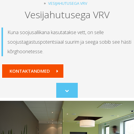
VESIJAHUTUSEGA VRV
Vesijahutusega VRV
Kuna soojusallikana kasutatakse vett, on selle
soojustagastuspotentsiaal suurim ja seega sobib see hästi
kõrghoonetesse.
KONTAKTANDMED
Scroll
to
content