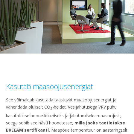
Kasutab maasoojusenergiat
See võimaldab kasutada taastuvat maasoojusenergiat ja
vähendada oluliselt CO
-heidet. Vesijahutusega VRV puhul
2
kasutatakse hoone kütmiseks ja jahutamiseks maasoojust,
seega sobib see hästi hoonetesse,
mille jaoks taotletakse
BREEAM sertifikaati.
Maapõue temperatuur on aastaringselt