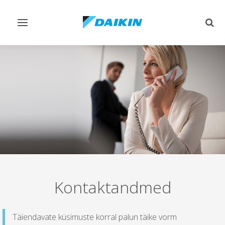
Lülitage
Lülit
navigeerimine
otsi
sisse/välja
sisse
Kontaktandmed
Täiendavate küsimuste korral palun täike vorm