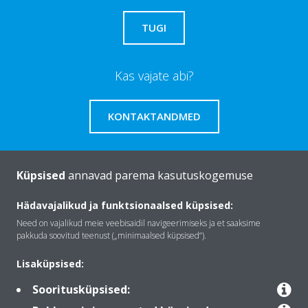
TUGI
Kas vajate abi?
KONTAKTANDMED
Küpsised
annavad parema kasutuskogemuse
Tutvustus Daikin
Hädavajalikud ja funktsionaalsed küpsised:
Need on vajalikud meie veebisaidil navigeerimiseks ja et saaksime
pakkuda soovitud teenust („minimaalsed küpsised“).
Lahendused
Lisaküpsised:
Sooritusküpsised:
Kontakt