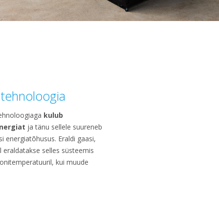
 tehnoloogia
 tehnoloogiaga
kulub
nergiat
ja tänu sellele suureneb
i energiatõhusus. Eraldi gaasi,
il eraldatakse selles süsteemis
onitemperatuuril, kui muude