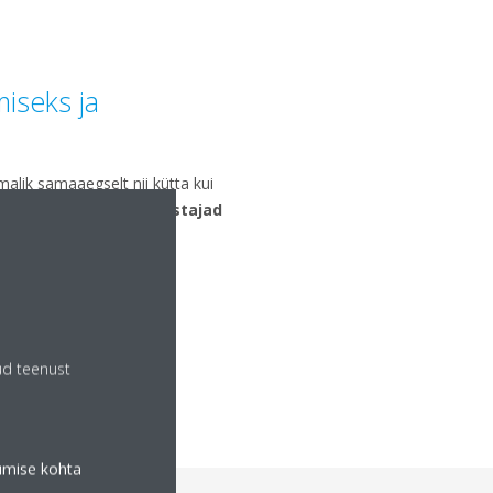
iseks ja
alik samaaegselt nii kütta kui
se, sest nii
saavad külastajad
a
, ning sellistesse
d on nii hoone põhja- kui
ud teenust
tumise kohta