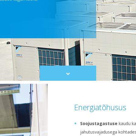
Scroll
to
content
Energiatõhusus
Soojustagastuse
kaudu ka
jahutusvajadusega kohtades