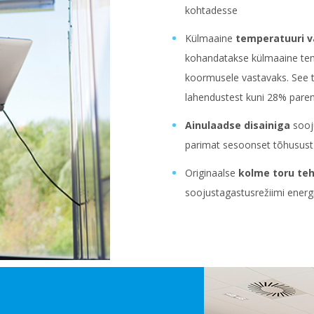
kohtadesse
Külmaaine
temperatuuri v
kohandatakse külmaaine te
koormusele vastavaks. See
lahendustest kuni 28% par
Ainulaadse disainiga
sooju
parimat sesoonset tõhusust
Originaalse
kolme toru te
soojustagastusrežiimi ener