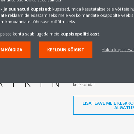
- ja suunatud küpsised:
küpsised, mida kasutatakse teie või teie h
Sulgeme ringi: 
te reklaamide edastamiseks meie või kolmandate osapoolte veebisai
aamikampaaniate tõhususe mõõtmiseks
ringmajanduse
üpsiste kohta saab lugeda meie
küpsisepoliitikast
.
Taaskasutades olemasolevat kül
N KÕIGIGA
KEELDUN KÕIGIST
Halda küpsisesä
150 000 kg uue gaasi tootmise.
Soojustagastusega VRV IV+ ja 
saadaval sertifitseeritud regen
kasutamisega. Valides VRV L∞P 
keskkonda!
LISATEAVE MEIE KESK
ALGATU