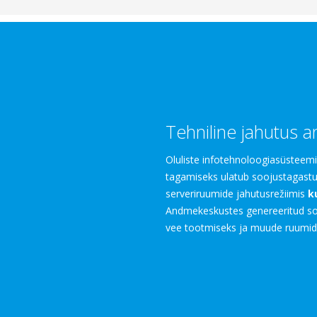
Tehniline jahutus 
Oluliste infotehnoloogiasüsteem
tagamiseks ulatub soojustagast
serveriruumide jahutusrežiimis
k
Andmekeskustes genereeritud so
vee tootmiseks ja muude ruumide