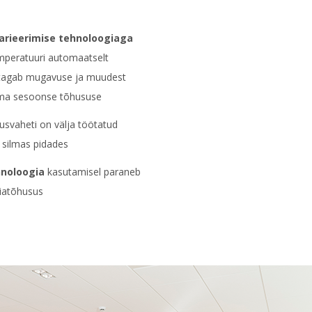
arieerimise tehnoloogiaga
mperatuuri automaatselt
 tagab mugavuse ja muudest
ema sesoonse tõhususe
svaheti on välja töötatud
 silmas pidades
hnoloogia
kasutamisel paraneb
giatõhusus