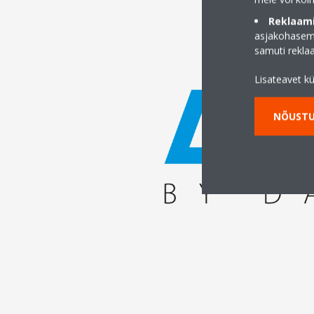
Reklaami
asjakohasema
samuti rekl
Lisateavet k
NÕUSTU