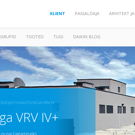
KLIENT
PAIGALDAJA
ARHITEKT J
GRUPID
TOOTED
TUGI
DAIKIN BLOG
SOOJUSTAGASTUSEGA VRV IV
ga VRV IV+
ususe tagamiseks.