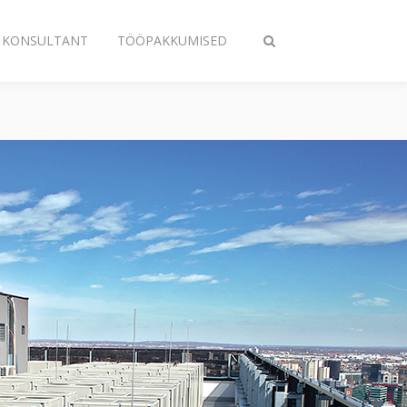
A KONSULTANT
TÖÖPAKKUMISED
Lülitage
otsing
sisse/välja