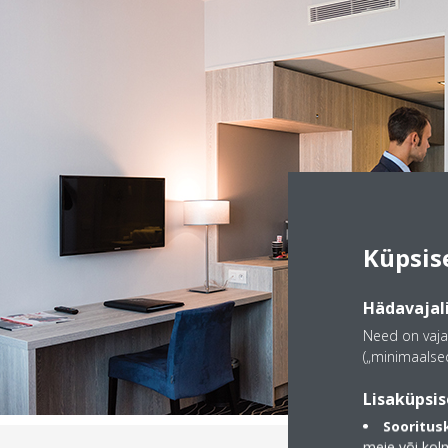
Küpsis
Hädavajali
Need on vaja
(„minimaalsed
Lisaküpsis
Sooritus
meie või kol