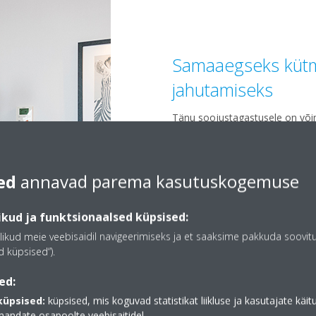
Samaaegseks kütm
jahutamiseks
Tänu soojustagastusele on võim
jahutada. Sobib hästi hotellides
ise oma ruumikliimat juhtid
kontorihoonetesse, kus kontori
ed
annavad parema kasutuskogemuse
lõunaküljel.
kud ja funktsionaalsed küpsised:
likud meie veebisaidil navigeerimiseks ja et saaksime pakkuda soovit
 küpsised“).
ed:
küpsised:
küpsised, mis koguvad statistikat liikluse ja kasutajate käi
mandate osapoolte veebisaitidel