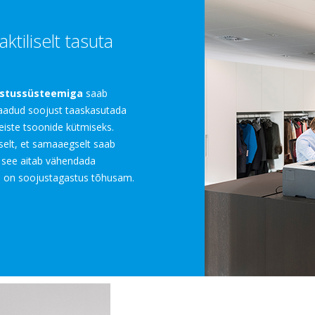
ktiliselt tasuta
astussüsteemiga
saab
saadud soojust taaskasutada
eiste tsoonide kütmiseks.
iselt, et samaaegselt saab
a see aitab vähendada
, on soojustagastus tõhusam.