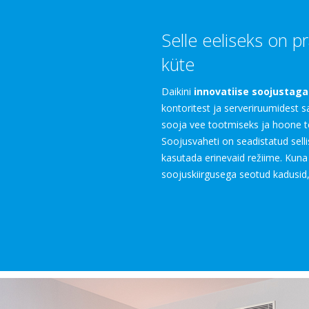
Selle eeliseks on pra
küte
Daikini
innovatiise soojustag
kontoritest ja serveriruumidest 
sooja vee tootmiseks ja hoone t
Soojusvaheti on seadistatud sell
kasutada erinevaid režiime. Kun
soojuskiirgusega seotud kadusid