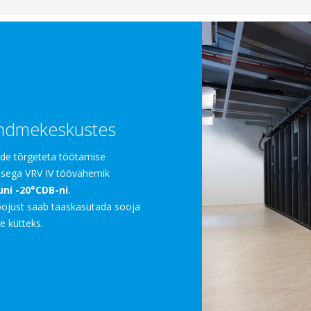
andmekeskustes
ide tõrgeteta töötamise
usega VRV IV töövahemik
uni -20°CDB-ni
.
ojust saab taaskasutada sooja
 kütteks.