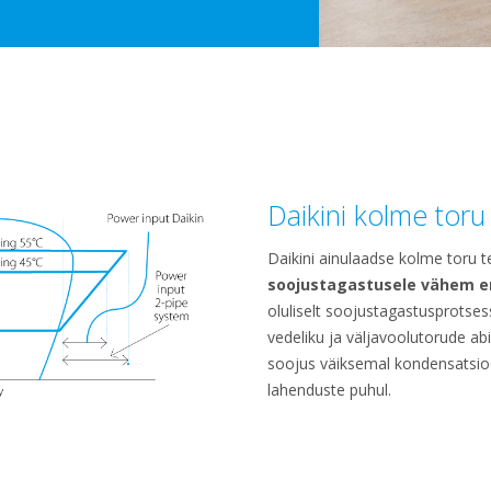
Daikini kolme toru
Daikini ainulaadse kolme toru
soojustagastusele vähem e
oluliselt soojustagastusprotsess
vedeliku ja väljavoolutorude ab
soojus väiksemal kondensatsio
lahenduste puhul.