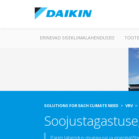
ERINEVAD SISEKLIIMALAHENDUSED
TOOTE
SOLUTIONS FOR EACH CLIMATE NEED
VRV
Soojustagastuse
Parim lahendus mugavuse ja energiatõh