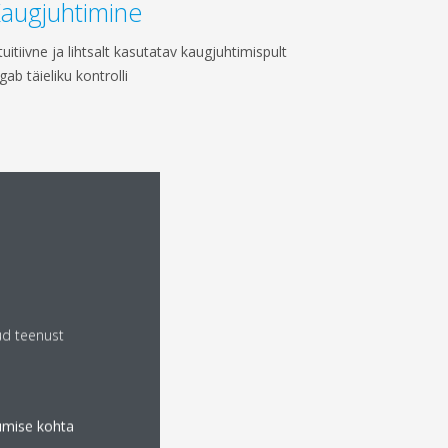
augjuhtimine
tuitiivne ja lihtsalt kasutatav kaugjuhtimispult
gab täieliku kontrolli
ud teenust
tumise kohta