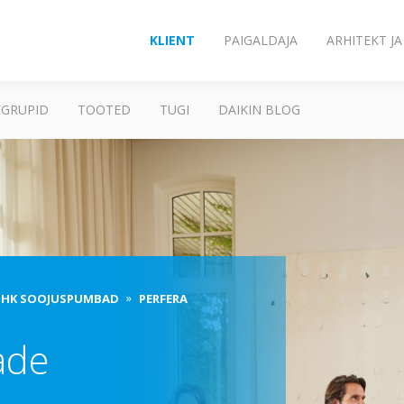
KLIENT
PAIGALDAJA
ARHITEKT J
GRUPID
TOOTED
TUGI
DAIKIN BLOG
HK SOOJUSPUMBAD
PERFERA
ade