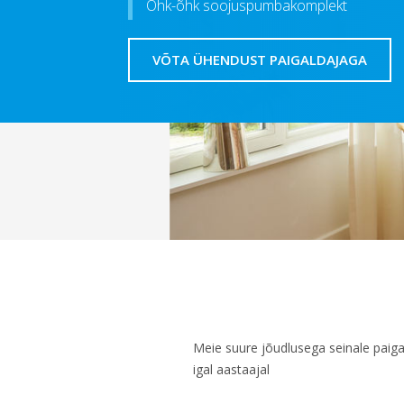
Õhk-õhk soojuspumbakomplekt
VÕTA ÜHENDUST PAIGALDAJAGA
Meie suure jõudlusega seinale paiga
igal aastaajal