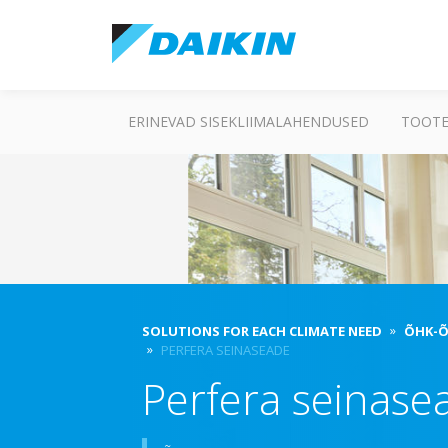
ERINEVAD SISEKLIIMALAHENDUSED
TOOTE
SOLUTIONS FOR EACH CLIMATE NEED
ÕHK-Õ
PERFERA SEINASEADE
Perfera seinase