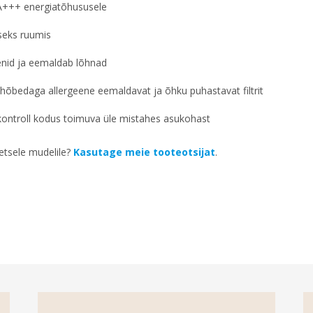
A+++ energiatõhususele
seks ruumis
enid ja eemaldab lõhnad
õbedaga allergeene eemaldavat ja õhku puhastavat filtrit
kontroll kodus toimuva üle mistahes asukohast
etsele mudelile?
Kasutage meie tooteotsijat
.