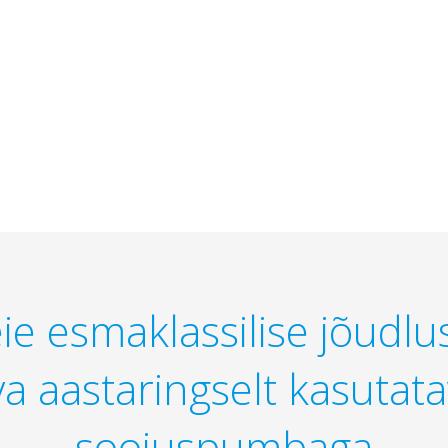
e esmaklassilise jõudlu
va aastaringselt kasutat
soojuspumbaga