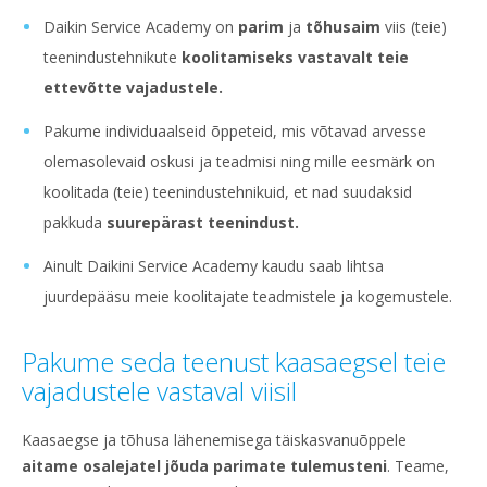
Daikin Service Academy on
parim
ja
tõhusaim
viis (teie)
teenindustehnikute
koolitamiseks vastavalt teie
ettevõtte vajadustele.
Pakume individuaalseid õppeteid, mis võtavad arvesse
olemasolevaid oskusi ja teadmisi ning mille eesmärk on
koolitada (teie) teenindustehnikuid, et nad suudaksid
pakkuda
suurepärast teenindust.
Ainult Daikini Service Academy kaudu saab lihtsa
juurdepääsu meie koolitajate teadmistele ja kogemustele.
Pakume seda teenust kaasaegsel teie
vajadustele vastaval viisil
Kaasaegse ja tõhusa lähenemisega täiskasvanuõppele
aitame osalejatel jõuda parimate tulemusteni
. Teame,