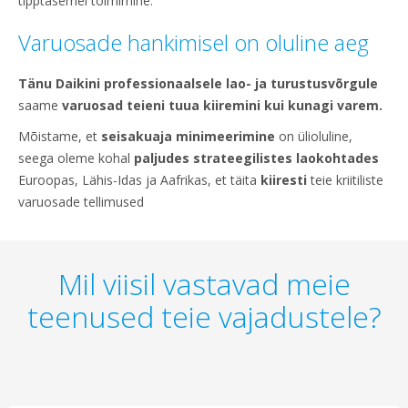
tipptasemel toimimine.
Varuosade hankimisel on oluline aeg
Tänu Daikini professionaalsele lao- ja turustusvõrgule
saame
varuosad teieni tuua kiiremini kui kunagi varem.
Mõistame, et
seisakuaja minimeerimine
on ülioluline,
seega oleme kohal
paljudes strateegilistes laokohtades
Euroopas, Lähis-Idas ja Aafrikas, et täita
kiiresti
teie kriitiliste
varuosade tellimused
Mil viisil vastavad meie
teenused teie vajadustele?