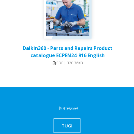
Daikin360 - Parts and Repairs Product
catalogue ECPEN24-916 English
PDF | 320.36KB
Lisateave
TUGI