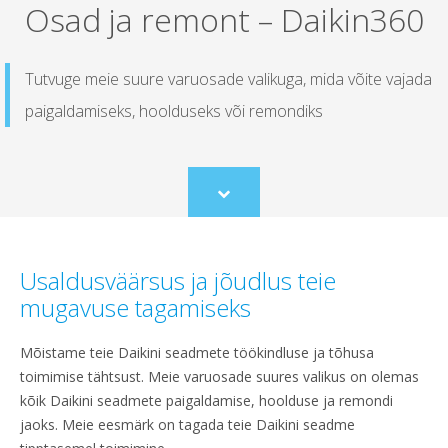
Osad ja remont – Daikin360​
Tutvuge meie suure varuosade valikuga, mida võite vajada
paigaldamiseks, hoolduseks või remondiks
Scroll
to
content
Usaldusväärsus ja jõudlus teie
mugavuse tagamiseks
Mõistame teie Daikini seadmete töökindluse ja tõhusa
toimimise tähtsust. Meie varuosade suures valikus on olemas
kõik Daikini seadmete paigaldamise, hoolduse ja remondi
jaoks. Meie eesmärk on tagada teie Daikini seadme