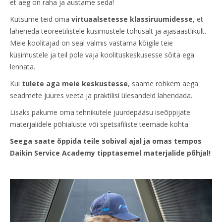
et aeg on raha ja austame seda!
Kutsume teid oma
virtuaalsetesse klassiruumidesse
, et
läheneda teoreetilistele küsimustele tõhusalt ja ajasäästlikult.
Meie koolitajad on seal valmis vastama kõigile teie
küsimustele ja teil pole vaja koolituskeskusesse sõita ega
lennata.
Kui
tulete aga meie keskustesse
, saame rohkem aega
seadmete juures veeta ja praktilisi ülesandeid lahendada.
Lisaks pakume oma tehnikutele juurdepääsu iseõppijate
materjalidele põhialuste või spetsiifiliste teemade kohta.
Seega saate õppida teile sobival ajal ja omas tempos
Daikin Service Academy tipptasemel materjalide põhjal!