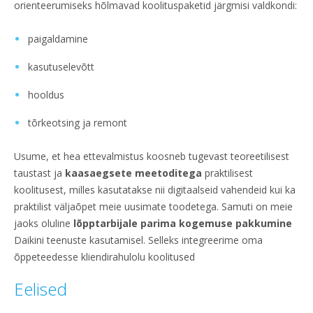
orienteerumiseks hõlmavad koolituspaketid järgmisi valdkondi:
paigaldamine
kasutuselevõtt
hooldus
tõrkeotsing ja remont
Usume, et hea ettevalmistus koosneb tugevast teoreetilisest
taustast ja
kaasaegsete meetoditega
praktilisest
koolitusest, milles kasutatakse nii digitaalseid vahendeid kui ka
praktilist väljaõpet meie uusimate toodetega. Samuti on meie
jaoks oluline
lõpptarbijale parima kogemuse pakkumine
Daikini teenuste kasutamisel. Selleks integreerime oma
õppeteedesse kliendirahulolu koolitused
Eelised