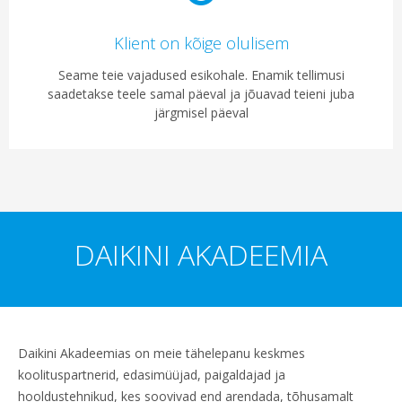
Klient on kõige olulisem
Seame teie vajadused esikohale. Enamik tellimusi
saadetakse teele samal päeval ja jõuavad teieni juba
järgmisel päeval
DAIKINI AKADEEMIA
Daikini Akadeemias on meie tähelepanu keskmes
koolituspartnerid, edasimüüjad, paigaldajad ja
hooldustehnikud, kes soovivad end arendada, tõhusamalt