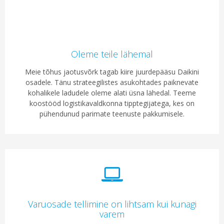
Oleme teile lähemal
Meie tõhus jaotusvõrk tagab kiire juurdepääsu Daikini
osadele. Tänu strateegilistes asukohtades paiknevate
kohalikele ladudele oleme alati üsna lähedal. Teeme
koostööd logistikavaldkonna tipptegijatega, kes on
pühendunud parimate teenuste pakkumisele.
Varuosade tellimine on lihtsam kui kunagi
varem