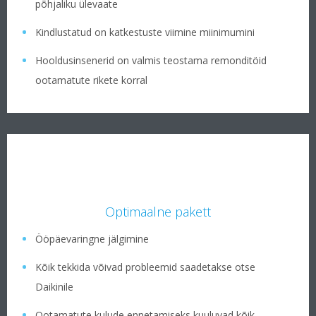
põhjaliku ülevaate
Kindlustatud on katkestuste viimine miinimumini
Hooldusinsenerid on valmis teostama remonditöid
ootamatute rikete korral
Optimaalne pakett
Ööpäevaringne jälgimine
Kõik tekkida võivad probleemid saadetakse otse
Daikinile
Ootamatute kulude ennetamiseks kuuluvad kõik