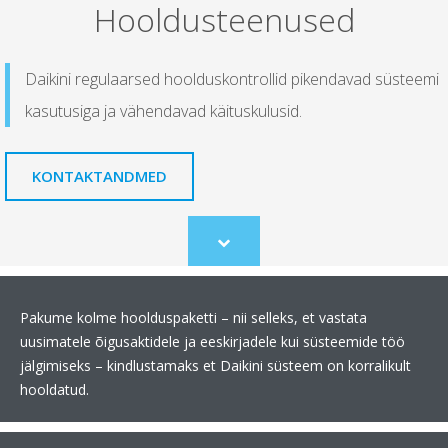
Hooldusteenused
Daikini regulaarsed hoolduskontrollid pikendavad süsteemi
kasutusiga ja vähendavad käituskulusid.
KONTAKTANDMED
Scroll
to
content
Pakume kolme hoolduspaketti – nii selleks, et vastata
uusimatele õigusaktidele ja eeskirjadele kui süsteemide töö
jälgimiseks – kindlustamaks et Daikini süsteem on korralikult
hooldatud.