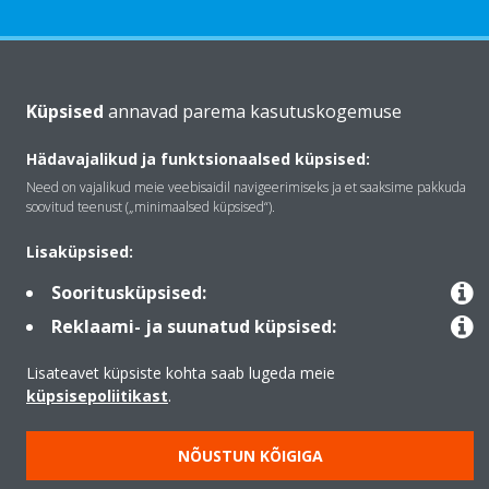
Tutvustus Daikin
Küpsised
annavad parema kasutuskogemuse
Hädavajalikud ja funktsionaalsed küpsised:
Lahendused
Need on vajalikud meie veebisaidil navigeerimiseks ja et saaksime pakkuda
soovitud teenust („minimaalsed küpsised“).
Kontakt
Lisaküpsised:
Sooritusküpsised:
Products
Reklaami- ja suunatud küpsised:
Lisateavet küpsiste kohta saab lugeda meie
küpsisepoliitikast
.
Copyright © Daikin
Juriidiline teatis
Märkus küpsiste kohta
NÕUSTUN KÕIGIGA
Datu aizsardzības politika
Ettevõtte eetikakoodeks
Data Act