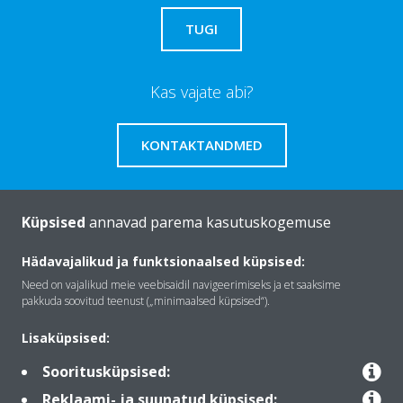
TUGI
Kas vajate abi?
KONTAKTANDMED
Küpsised
annavad parema kasutuskogemuse
Tutvustus Daikin
Hädavajalikud ja funktsionaalsed küpsised:
Need on vajalikud meie veebisaidil navigeerimiseks ja et saaksime
pakkuda soovitud teenust („minimaalsed küpsised“).
Lahendused
Lisaküpsised:
Sooritusküpsised:
Kontakt
Reklaami- ja suunatud küpsised: