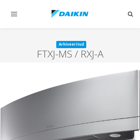
Lülitage
Lülit
navigeerimine
otsi
sisse/välja
sisse
Arhiveeritud
FTXJ-MS / RXJ-A