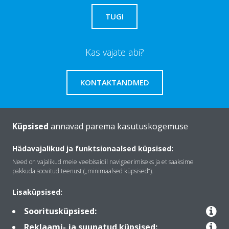
TUGI
Kas vajate abi?
KONTAKTANDMED
Küpsised
annavad parema kasutuskogemuse
Tutvustus Daikin
Hädavajalikud ja funktsionaalsed küpsised:
Need on vajalikud meie veebisaidil navigeerimiseks ja et saaksime
pakkuda soovitud teenust („minimaalsed küpsised“).
Lahendused
Lisaküpsised:
Sooritusküpsised:
Kontakt
Reklaami- ja suunatud küpsised: