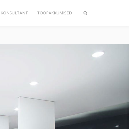
A KONSULTANT
TÖÖPAKKUMISED
Lülitage
otsing
sisse/välja