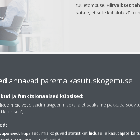
tuuletõmbuse.
Hiirvaikset te
vaikne, et selle kohalolu võib u
ed
annavad parema kasutuskogemuse
e terviklahendus
kud ja funktsionaalsed küpsised:
likud meie veebisaidil navigeerimiseks ja et saaksime pakkuda soovit
 küpsised“).
d vähendada sooja ja külma
ed:
 kulud on kuni 72% väiksemad
küpsised:
küpsised, mis koguvad statistikat liikluse ja kasutajate käi
ul
mandate osapoolte veebisaitidel