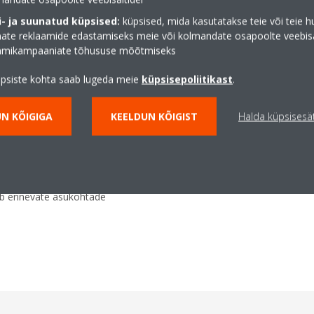
at soojustagastust
- ja suunatud küpsised:
küpsised, mida kasutatakse teie või teie h
süsteemidele
te reklaamide edastamiseks meie või kolmandate osapoolte veebisai
aamikampaaniate tõhususe mõõtmiseks
assett
kogub endasse tolmu ja
üpsiste kohta saab lugeda meie
küpsisepoliitikast
.
kasutegurit kuni 50% ja
ulusid
N KÕIGIGA
KEELDUN KÕIGIST
Halda küpsisesä
 sulanduvad märkamatult
ohkem ruumi riiulite ja stendide
b erinevate asukohtade