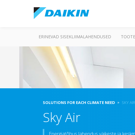
ERINEVAD SISEKLIIMALAHENDUSED
TOOTE
SOLUTIONS FOR EACH CLIMATE NEED
SKY AI
Sky Air
Energiatõhus lahendus väikeste ja keskm