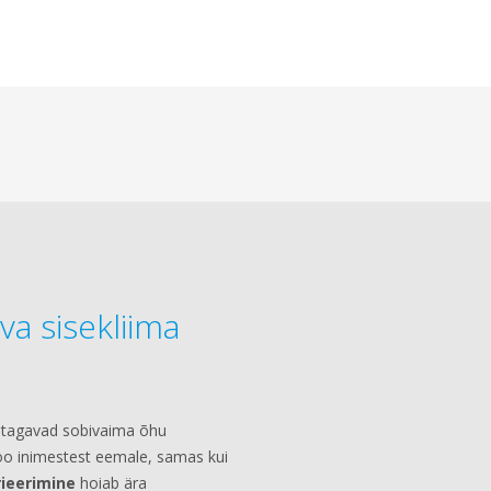
a sisekliima
tagavad sobivaima õhu
voo inimestest eemale, samas kui
ieerimine
hoiab ära