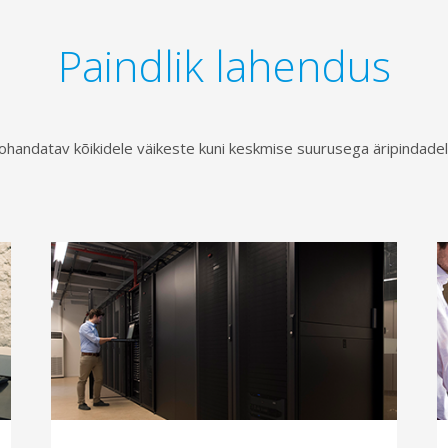
Paindlik lahendus
ohandatav kõikidele väikeste kuni keskmise suurusega äripindadel