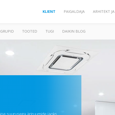
KLIENT
PAIGALDAJA
ARHITEKT J
GRUPID
TOOTED
TUGI
DAIKIN BLOG
R
ise suurusega äriruumide jaoks.