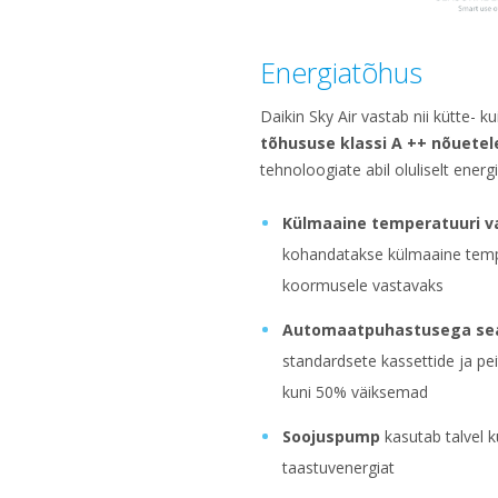
Energiatõhus
Daikin Sky Air vastab nii kütte- ku
tõhususe klassi A ++ nõuetel
tehnoloogiate abil oluliselt energ
Külmaaine temperatuuri v
kohandatakse külmaaine temp
koormusele vastavaks
Automaatpuhastusega s
standardsete kassettide ja p
kuni 50% väiksemad
Soojuspump
kasutab talvel k
taastuvenergiat