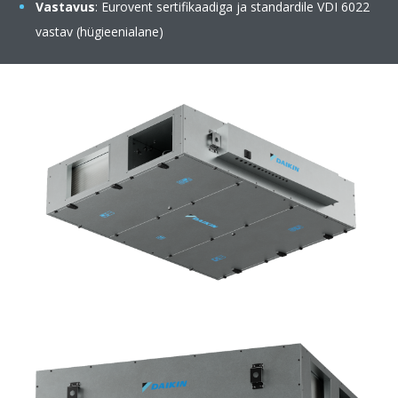
Vastavus
: Eurovent sertifikaadiga ja standardile VDI 6022
vastav (hügieenialane)