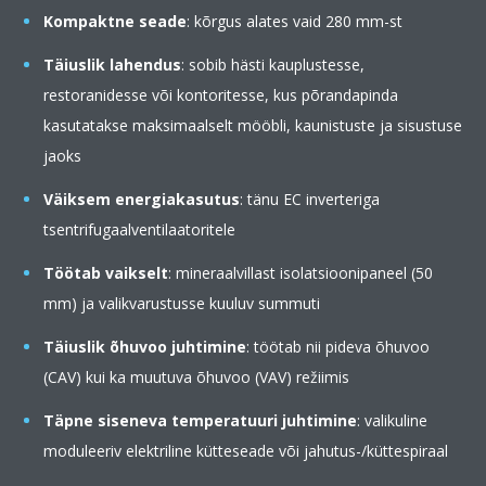
Kompaktne seade
: kõrgus alates vaid 280 mm-st
Täiuslik lahendus
: sobib hästi kauplustesse,
restoranidesse või kontoritesse, kus põrandapinda
kasutatakse maksimaalselt mööbli, kaunistuste ja sisustuse
jaoks
Väiksem energiakasutus
: tänu EC inverteriga
tsentrifugaalventilaatoritele
Töötab vaikselt
: mineraalvillast isolatsioonipaneel (50
mm) ja valikvarustusse kuuluv summuti
Täiuslik õhuvoo juhtimine
: töötab nii pideva õhuvoo
(CAV) kui ka muutuva õhuvoo (VAV) režiimis
Täpne siseneva temperatuuri juhtimine
: valikuline
moduleeriv elektriline kütteseade või jahutus-/küttespiraal