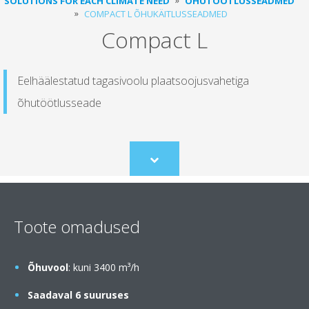
SOLUTIONS FOR EACH CLIMATE NEED
ÕHUTÖÖTLUSSEADMED
COMPACT L ÕHUKÄITLUSSEADMED
Compact L
Eelhäälestatud tagasivoolu plaatsoojusvahetiga
õhutöötlusseade
Scroll
to
content
Toote omadused
Õhuvool
: kuni 3400 m³/h
Saadaval 6 suuruses