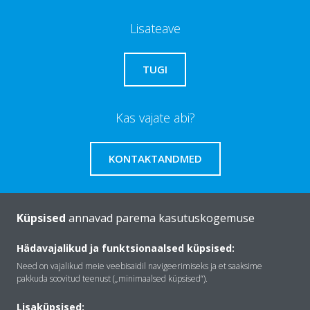
Lisateave
TUGI
Kas vajate abi?
KONTAKTANDMED
Küpsised
annavad parema kasutuskogemuse
Tutvustus Daikin
Hädavajalikud ja funktsionaalsed küpsised:
Need on vajalikud meie veebisaidil navigeerimiseks ja et saaksime
pakkuda soovitud teenust („minimaalsed küpsised“).
Lahendused
Lisaküpsised: