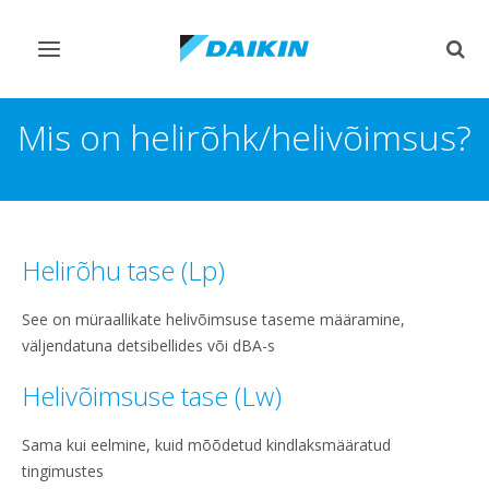
Lülitage
Lülit
navigeerimine
otsi
sisse/välja
sisse
Mis on helirõhk/helivõimsus?
Helirõhu tase (Lp)
See on müraallikate helivõimsuse taseme määramine,
väljendatuna detsibellides või dBA-s
Helivõimsuse tase (Lw)
Sama kui eelmine, kuid mõõdetud kindlaksmääratud
tingimustes