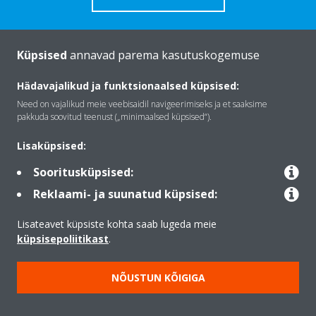
Küpsised
annavad parema kasutuskogemuse
Tutvustus Daikin
Hädavajalikud ja funktsionaalsed küpsised:
Need on vajalikud meie veebisaidil navigeerimiseks ja et saaksime
pakkuda soovitud teenust („minimaalsed küpsised“).
Lahendused
Lisaküpsised:
Sooritusküpsised:
Kontakt
Reklaami- ja suunatud küpsised:
Lisateavet küpsiste kohta saab lugeda meie
Products
küpsisepoliitikast
.
NÕUSTUN KÕIGIGA
Copyright © Daikin