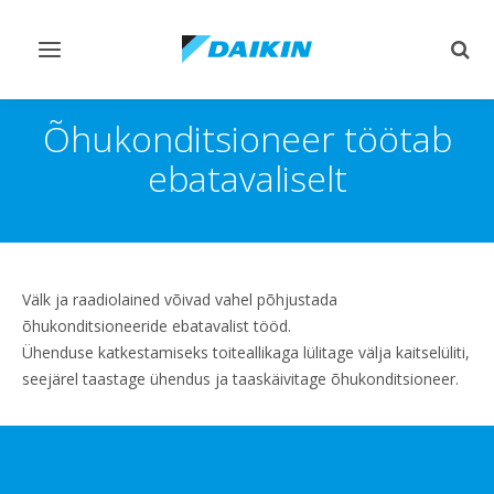
Lülitage
Lülit
navigeerimine
otsi
sisse/välja
sisse
Õhukonditsioneer töötab
ebatavaliselt
Välk ja raadiolained võivad vahel põhjustada
õhukonditsioneeride ebatavalist tööd.
Ühenduse katkestamiseks toiteallikaga lülitage välja kaitselüliti,
seejärel taastage ühendus ja taaskäivitage õhukonditsioneer.