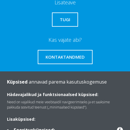
Lisateave
TUGI
Kas vajate abi?
KONTAKTANDMED
Küpsised
annavad parema kasutuskogemuse
Tutvustus Daikin
Hädavajalikud ja funktsionaalsed küpsised:
Need on vajalikud meie veebisaidil navigeerimiseks ja et saaksime
pakkuda soovitud teenust („minimaalsed küpsised“).
Lahendused
Lisaküpsised: