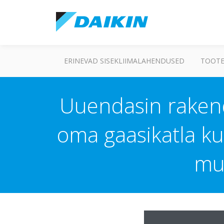
ERINEVAD SISEKLIIMALAHENDUSED
TOOTE
Uuendasin rakendu
oma gaasikatla ku
mu 