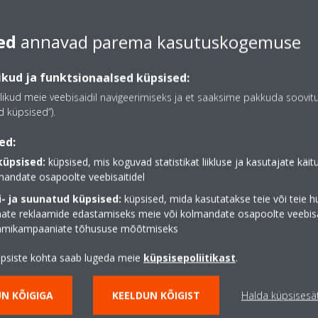
 kui ruumitermostaadi kuupäev ja kellaaeg sünkroonitakse rakenduse 
ed
annavad parema kasutuskogemuse
kud ja funktsionaalsed küpsised:
likud meie veebisaidil navigeerimiseks ja et saaksime pakkuda soovit
 küpsised“).
ed:
küpsised:
küpsised, mis koguvad statistikat liikluse ja kasutajate käi
mandate osapoolte veebisaitidel
- ja suunatud küpsised:
küpsised, mida kasutatakse teie või teie h
te reklaamide edastamiseks meie või kolmandate osapoolte veebisai
aamikampaaniate tõhususe mõõtmiseks
üpsiste kohta saab lugeda meie
küpsisepoliitikast
.
N KÕIGIGA
KEELDUN KÕIGIST
Halda küpsisesä