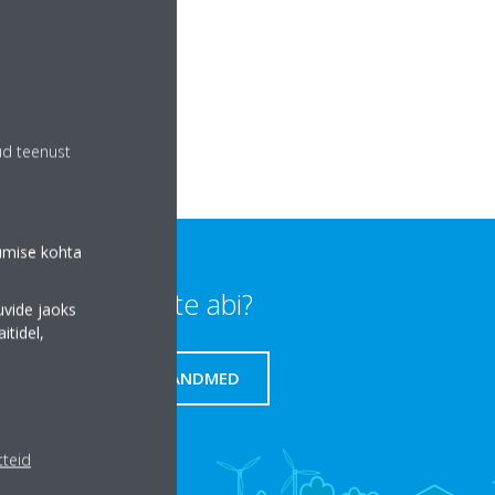
omaga.
ud teenust
tumise kohta
Kas vajate abi?
uvide jaoks
tidel,
KONTAKTANDMED
tteid