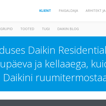
KLIENT
PAIGALDAJA
ARHITEKT J
GRUPID
TOOTED
TUGI
DAIKIN BLOG
ses Daikin Residential 
upäeva ja kellaaega, kui
Daikini ruumitermostaa