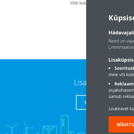
Võib kuluda kuni 3 minutit enne
Küpsis
Hädavajali
Need on vaja
(„minimaalsed
Lisaküpsis
Sooritus
meie või kol
Lisateave
Reklaami
asjakohasema
samuti rekl
TUGI
Lisateavet k
NÕUSTU