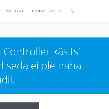
A KONSULTANT
TÖÖPAKKUMISED
Lülitage
otsing
sisse/välja
Controller käsitsi
d seda ei ole näha
dil.