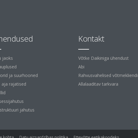
hendused
Kontakt
 jaoks
Võtke Daikiniga ühendust
auplused
Abi
orid ja suurhooned
Rahvusvahelised võtmekliend
 aja rajatised
Allalaaditav tarkvara
lid
sessijahutus
astruktuuri jahutus
e kohta
Datu aizsardzības politika
Ettevõtte eetikakoodeks