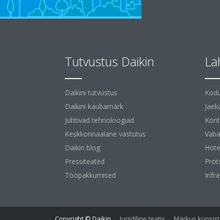
Tutvustus Daikin
La
Daikini tutvustus
Kodu
Daikini kaubamärk
Jaek
Juhtivad tehnoloogiad
Kont
Keskkonnaalane vastutus
Vaba
Daikin blog
Hotel
Pressiteated
Prot
Tööpakkumised
Infr
Copyright © Daikin
Juriidiline teatis
Märkus küpsist