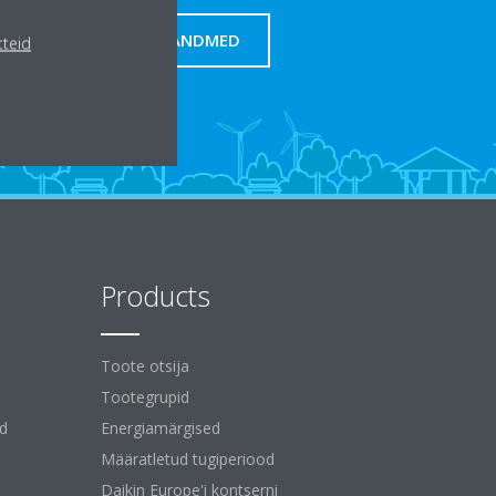
KONTAKTANDMED
tteid
Products
Toote otsija
Tootegrupid
id
Energiamärgised
Määratletud tugiperiood
Daikin Europe'i kontserni