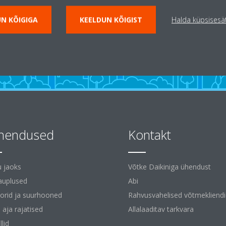
N KÕIGIGA
KEELDUN KÕIGIST
Halda küpsisesä
hendused
Kontakt
 jaoks
Võtke Daikiniga ühendust
auplused
Abi
orid ja suurhooned
Rahvusvahelised võtmekliend
 aja rajatised
Allalaaditav tarkvara
lid