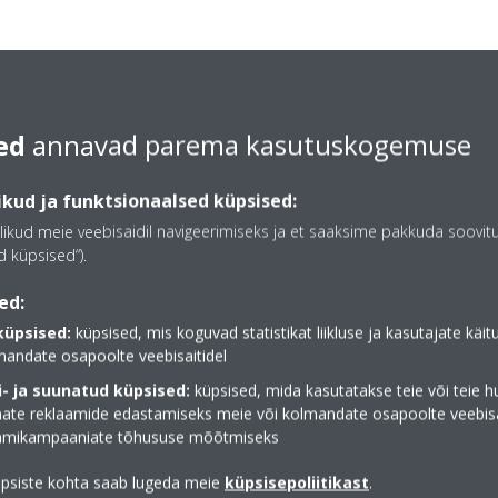
ed
annavad parema kasutuskogemuse
kud ja funktsionaalsed küpsised:
likud meie veebisaidil navigeerimiseks ja et saaksime pakkuda soovit
 küpsised“).
ed:
küpsised:
küpsised, mis koguvad statistikat liikluse ja kasutajate käi
mandate osapoolte veebisaitidel
- ja suunatud küpsised:
küpsised, mida kasutatakse teie või teie h
te reklaamide edastamiseks meie või kolmandate osapoolte veebisai
aamikampaaniate tõhususe mõõtmiseks
üpsiste kohta saab lugeda meie
küpsisepoliitikast
.