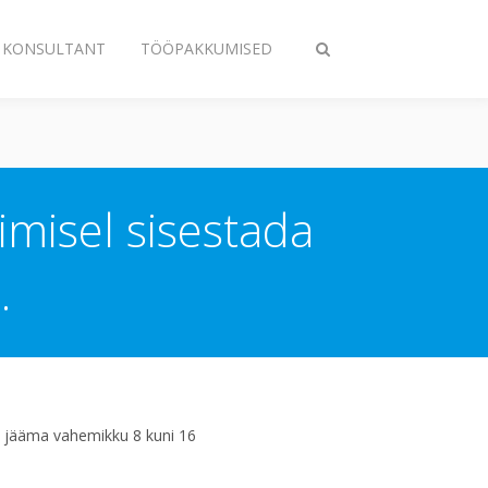
A KONSULTANT
TÖÖPAKKUMISED
Lülitage
otsing
sisse/välja
imisel sisestada
.
b jääma vahemikku 8 kuni 16