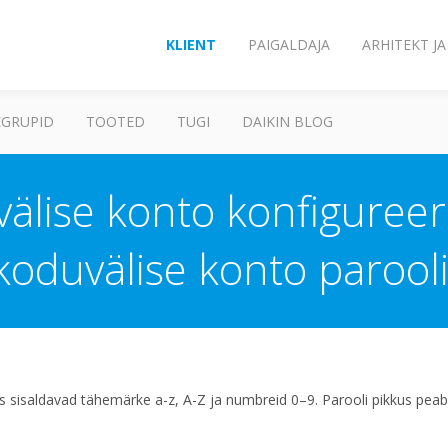
KLIENT
PAIGALDAJA
ARHITEKT J
GRUPID
TOOTED
TUGI
DAIKIN BLOG
älise konto konfigureer
koduvälise konto parooli
s sisaldavad tähemärke a-z, A-Z ja numbreid 0–9. Parooli pikkus pea