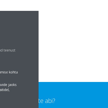
ud teenust
tumise kohta
uvide jaoks
tidel,
Kas vajate abi?