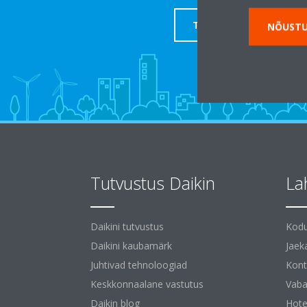
TUGI
NÕUSTU
Tutvustus Daikin
La
Daikini tutvustus
Kodu
Daikini kaubamärk
Jaek
Juhtivad tehnoloogiad
Kont
Keskkonnaalane vastutus
Vaba
Daikin blog
Hotel