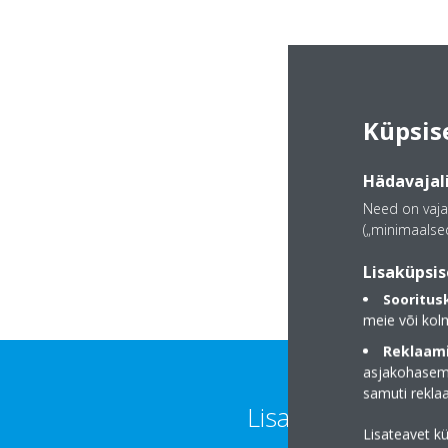
Küpsis
Hädavajali
Need on vaja
(„minimaalsed
Lisaküpsis
Sooritus
meie või kol
Reklaami
asjakohasema
samuti rekl
Lisateave
Lisateavet k