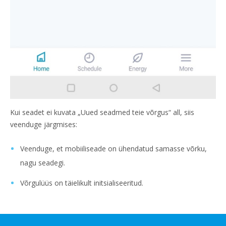
Kui seadet ei kuvata „Uued seadmed teie võrgus“ all, siis
veenduge järgmises:
Veenduge, et mobiiliseade on ühendatud samasse võrku,
nagu seadegi.
Võrgulüüs on täielikult initsialiseeritud.