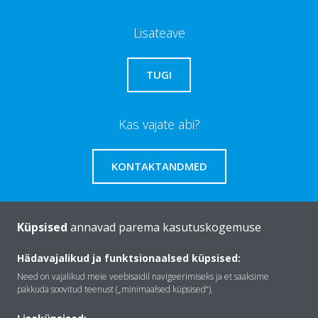
Lisateave
TUGI
Kas vajate abi?
KONTAKTANDMED
Küpsised
annavad parema kasutuskogemuse
Tutvustus Daikin
Hädavajalikud ja funktsionaalsed küpsised:
Need on vajalikud meie veebisaidil navigeerimiseks ja et saaksime
pakkuda soovitud teenust („minimaalsed küpsised“).
Lahendused