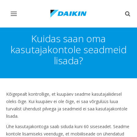
Lülitage
Lülit
navigeerimine
otsi
sisse/välja
sisse
Kuidas saan oma
kasutajakontole seadmeid
lisada?
Kõigepealt kontrollige, et kuupäev seadme kasutajaliidesel
oleks õige. Kui kuupäev ei ole õige, ei saa võrgulüüs luua
turvalist ühendust pilvega ja seadmeid ei saa kasutajakontole
lisada.
Ühe kasutajakontoga saab siduda kuni 60 siseseadet. Seadme
kontole lisamiseks veenduge, et mobiiliseade on ühendatud