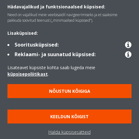
Tutvustus Daikin
Hädavajalikud ja funktsionaalsed küpsised:
Need on vajalikud meie veebisaidil navigeerimiseks ja et saaksime
pakkuda soovitud teenust („minimaalsed küpsised“).
Lahendused
Lisaküpsised:
Sooritusküpsised:
Kontakt
Reklaami- ja suunatud küpsised:
Lisateavet küpsiste kohta saab lugeda meie
Products
küpsisepoliitikast
.
NÕUSTUN KÕIGIGA
Copyright © Daikin
Juriidiline teatis
Märkus küpsiste kohta
KEELDUN KÕIGIST
Datu aizsardzības politika
Ettevõtte eetikakoodeks
Data Act
Halda küpsisesätteid