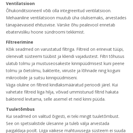
Ventilatsioon
Õhukonditsioneeril võib olla integreeritud ventilatsioon.
Mehaaniline ventilatsioon muutub üha olulisemaks, arvestades
tänapäevaseid ehitusviise. Värske õhu pealevool ennetab
ebatervisliku hoone sündroomi tekkimist.
Filtreerimine
Kõik seadmed on varustatud filtriga. Filtreid on erinevat tüüpi,
olenevalt süsteemi tüübist ja kliendi vajadustest. Filtri tõhusus
ulatub tolmu ja mustuseosakeste kinnipüüdmisest kuni peene
tolmu ja õietolmu, bakterite, viiruste ja lõhnade ning koguni
mikroobide ja suitsu kinnipüüdmiseni.
Väga oluline on filtreid kindlaksmääratud perioodi järel. Kui
vahetate filtreid liiga hilja, võivad ummistunud filtrid hakata
baktereid levitama, selle asemel et neid kinni püüda.
Tuuletõmbus
Kui seadmed on valitud õigesti, ei teki mingit tuuletõmbust.
See on spetsialistide ülesanne ja tuleb välja arvestada
paigaldaja poolt. Liiga väikese mahtuvusega süsteem ei suuda