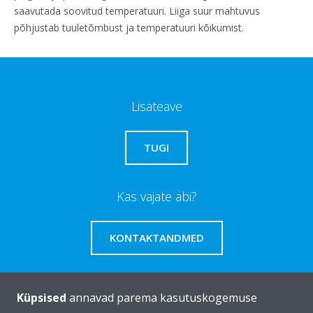
saavutada soovitud temperatuuri. Liiga suur mahtuvus
põhjustab tuuletõmbust ja temperatuuri kõikumist.
Lisateave
TUGI
Kas vajate abi?
KONTAKTANDMED
Küpsised
annavad parema kasutuskogemuse