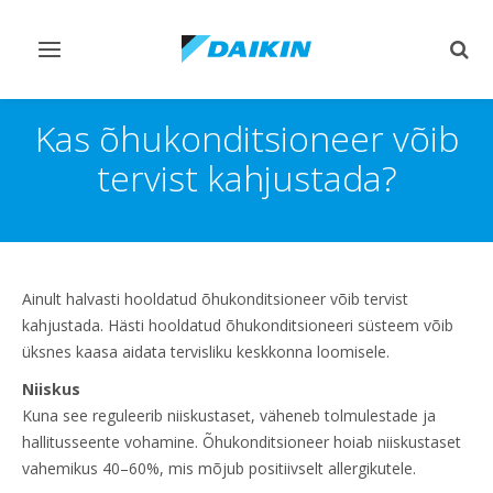
Lülitage
Lülit
navigeerimine
otsi
sisse/välja
sisse
Kas õhukonditsioneer võib
tervist kahjustada?
Ainult halvasti hooldatud õhukonditsioneer võib tervist
kahjustada. Hästi hooldatud õhukonditsioneeri süsteem võib
üksnes kaasa aidata tervisliku keskkonna loomisele.
Niiskus
Kuna see reguleerib niiskustaset, väheneb tolmulestade ja
hallitusseente vohamine. Õhukonditsioneer hoiab niiskustaset
vahemikus 40–60%, mis mõjub positiivselt allergikutele.