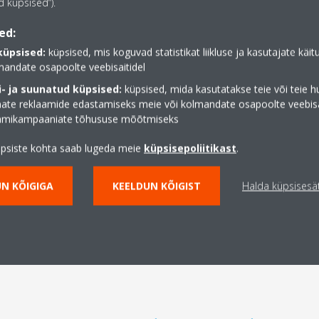
 küpsised“).
koolide arvu tõttu külades.
ed:
Mida peaksin tegema? Esiteks vältige probleemi süvenemist
mitte viia
. Mõõtmised näitavad, et päevadel, mil tunde ei 
küpsised:
küpsised, mis koguvad statistikat liikluse ja kasutajate käi
mandate osapoolte veebisaitidel
garaaži), sisaldab õhk vähem NO
-te.
2
- ja suunatud küpsised:
küpsised, mida kasutatakse teie või teie h
Kuid ka koolid jagavad vastutust. Selle kohustuse paremaks 
te reklaamide edastamiseks meie või kolmandate osapoolte veebisai
ventilatsioonisüsteemidesse
ja/või säästvatesse
õhk-õ
aamikampaaniate tõhususe mõõtmiseks
mõeldud mitte ainult kütmiseks ja jahutamiseks, vaid ka si
üpsiste kohta saab lugeda meie
küpsisepoliitikast
.
LISATEABE SAAMISEKS VÕTKE MEI
N KÕIGIGA
KEELDUN KÕIGIST
Halda küpsisesä