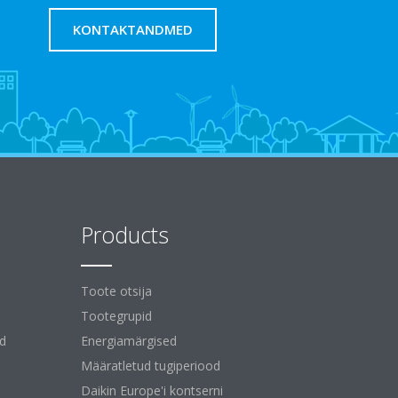
KONTAKTANDMED
Products
Toote otsija
Tootegrupid
id
Energiamärgised
Määratletud tugiperiood
Daikin Europe'i kontserni