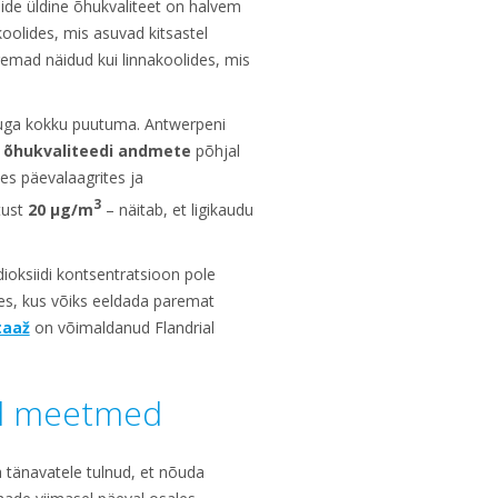
lide üldine õhukvaliteet on halvem
oolides, mis asuvad kitsastel
gemad näidud kui linnakoolides, mis
huga kokku puutuma. Antwerpeni
 õhukvaliteedi andmete
põhjal
es päevalaagrites ja
3
tust
20 μg/m
– näitab, et ligikaudu
oksiidi kontsentratsioon pole
des, kus võiks eeldada paremat
taaž
on võimaldanud Flandrial
sed meetmed
 tänavatele tulnud, et nõuda