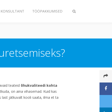
A KONSULTANT
TÖÖPAKKUMISED
Toggle
search
muretsemiseks?
avaid teateid
õhukvaliteedi kohta
ätkuda, on aina vihasemad. Kuid kas
last jätkuvalt kooli saata, ilma et ta