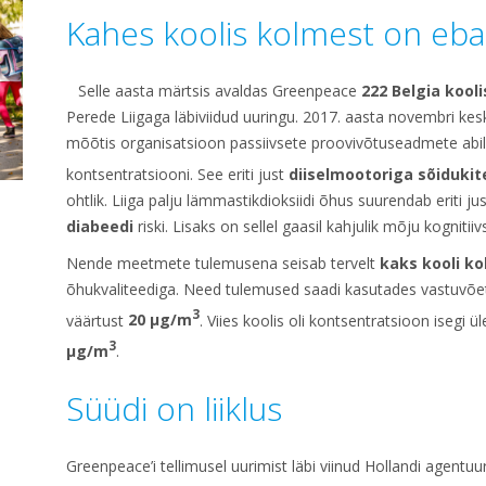
Kahes koolis kolmest on ebat
Selle aasta märtsis avaldas Greenpeace
222 Belgia kooli
Perede Liigaga läbiviidud uuringu. 2017. aasta novembri kes
mõõtis organisatsioon passiivsete proovivõtuseadmete abi
kontsentratsiooni. See eriti just
diiselmootoriga sõidukit
ohtlik. Liiga palju lämmastikdioksiidi õhus suurendab eriti ju
diabeedi
riski. Lisaks on sellel gaasil kahjulik mõju kognitii
Nende meetmete tulemusena seisab tervelt
kaks kooli k
õhukvaliteediga. Need tulemused saadi kasutades vastuvõet
3
väärtust
20 μg/m
. Viies koolis oli kontsentratsioon isegi 
3
μg/m
.
Süüdi on liiklus
Greenpeace’i tellimusel uurimist läbi viinud Hollandi agentuu