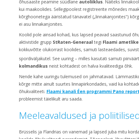
õhusaaste peamine süüdlane
autoliiklus
. Näiteks linnakoo
kui maakoolides. Sellegipoolest registreerite mõnedes maak
kõrghoonetega ääristatud tänavatel („linnakanjonites“) kõr
ei asu linnakanjonites.
Koolid pole ainsad kohad, kus lapsed peavad saastunud õ
aktivistide grupp
StRaten-Generaal
tegi
Flaami ametlike
kokkuvõtte olukorrast koolides, samuti lasteaedades, suvist
spordiväljakutel. See uuring – milles kasutati samuti piirväär
kolmandikus
neist kohtadest on halva kvaliteediga õhk.
Nende kahe uuringu tulemused on jahmatavad. Lämmastikdi
kõrge mitte ainult suurtes linnapiirkondades, vaid ka kohta
õhukvaliteeti.
Flaami kanali Éen programmi Pano repor
probleemist täielikult aru saada.
Meeleavaldused ja poliitili
Brüsselis ja Flandrias on vanemad ja lapsed juba mitu korda