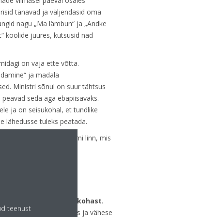
hade viimasel päeval osales
risid tänavad ja väljendasid oma
oosungid nagu „Ma lämbun“ ja „Andke
“ koolide juures, kutsusid nad
midagi on vaja ette võtta.
aldamine“ ja madala
ed. Ministri sõnul on suur tähtsus
d peavad seda aga ebapiisavaks.
ele ja on seisukohal, et tundlike
de lähedusse tuleks peatada.
ntwerpen
esimene Flaami linn, mis
ib õhukvaliteeti.
 teha saan?
ub teie valitud
kooli asukohast
.
ud teenust
ejärjekordade tõttu linnas ja vähese