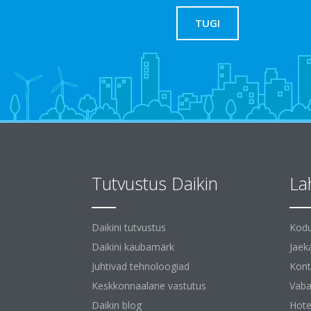
TUGI
Tutvustus Daikin
La
Daikini tutvustus
Kodu
Daikini kaubamärk
Jaek
Juhtivad tehnoloogiad
Kont
Keskkonnaalane vastutus
Vaba
Daikin blog
Hotel