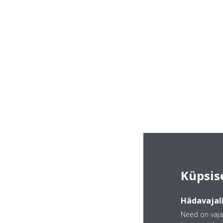
Küpsis
Hädavajali
Need on vaja