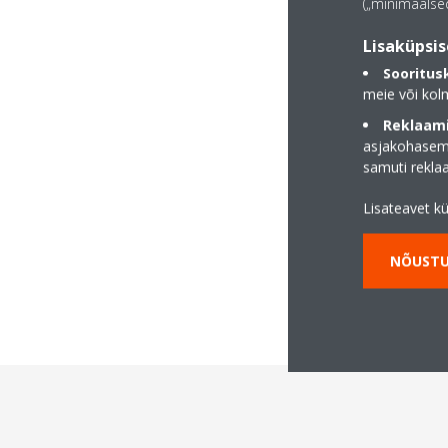
(„minimaalsed
Lisaküpsis
Sooritus
meie või kol
Reklaami
asjakohasema
samuti rekl
Lisateavet k
NÕUSTU