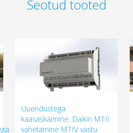
Seotud tooted
Uuendustega
kaasaskäimine: Daikin MTII
ega
vahetamine MTIV vastu