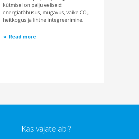
kütmisel on palju eeliseid:
energiatõhusus, mugavus, väike CO₂
heitkogus ja lihtne integreerimine.
Read more
Kas vajate abi?