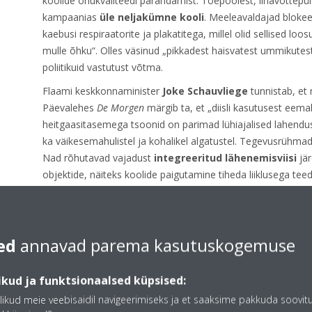
koolide õhukvaliteedi parandamist. Tõepoolest, lihavõttepü
kampaanias
üle neljakümne kooli
. Meeleavaldajad blokee
kaebusi respiraatorite ja plakatitega, millel olid sellised l
mulle õhku“. Olles väsinud „pikkadest haisvatest ummikutest
poliitikuid vastutust võtma.
Flaami keskkonnaminister
Joke Schauvliege
tunnistab, et 
Päevalehes
De Morgen
märgib ta, et „diisli kasutusest eem
heitgaasitasemega tsoonid on parimad lühiajalised lahendus
ka väikesemahulistel ja kohalikel algatustel. Tegevusrühma
Nad rõhutavad vajadust
integreeritud lähenemisviisi
jär
objektide, näiteks koolide paigutamine tiheda liiklusega tee
Olles kindlalt otsustanud neid nõudmisi arvesse võtta, on
A
enne uutele koolidele ja päevakeskustele lubade andmist uur
ed
annavad parema kasutuskogemuse
Õhukvaliteet koolis: Mida ma
kud ja funktsionaalsed küpsised:
On ütlematagi selge, et õhk, mida teie lapsed hingavad, sõlt
likud meie veebisaidil navigeerimiseks ja et saaksime pakkuda soovit
Valikuvõimalused on aga kahjuks sageli piiratud pikkade oot