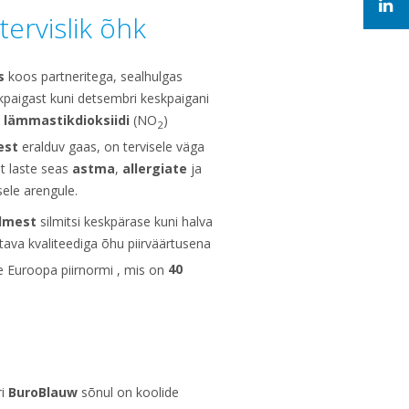
ervislik õhk
s
koos partneritega, sealhulgas
kpaigast kuni detsembri keskpaigani
l
lämmastikdioksiidi
(NO
)
2
est
eralduv gaas, on tervisele väga
st laste seas
astma
,
allergiate
ja
vsele arengule.
olmest
silmitsi keskpärase kuni halva
ava kvaliteediga õhu piirväärtusena
üle Euroopa piirnormi , mis on
40
ri
BuroBlauw
sõnul on koolide