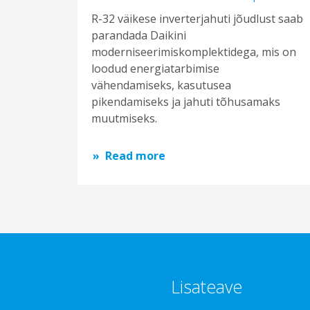
R-32 väikese inverterjahuti jõudlust saab
parandada Daikini
moderniseerimiskomplektidega, mis on
loodud energiatarbimise
vähendamiseks, kasutusea
pikendamiseks ja jahuti tõhusamaks
muutmiseks.
Read more
Lisateave