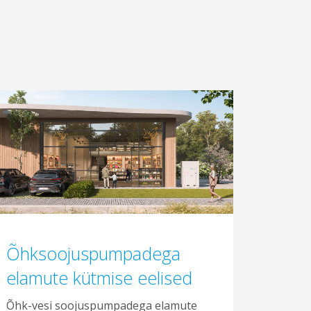
Õhksoojuspumpadega
elamute kütmise eelised
Õhk-vesi soojuspumpadega elamute