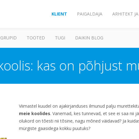
KLIENT
PAIGALDAJA
ARHITEKT J
GRUPID
TOOTED
TUGI
DAIKIN BLOG
koolis: kas on põhjust 
Viimastel kuudel on ajakirjanduses ilmunud palju murettekit
meie koolides
. Vanemad, kes tunnevad, et see ei saa nii j
olukord on tõesti nii tõsine, nagu mõned väidavad? Ja kuidas 
mürgiste gaasidega kokku puutuks?