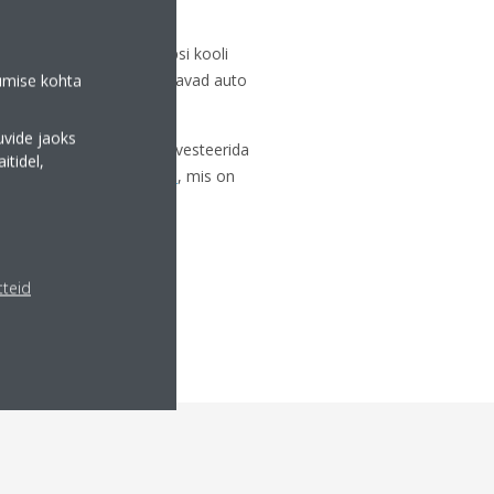
, näiteks püüdke oma lapsi
kooli
toimu (ja kui vanemad jätavad auto
tumise kohta
uvide jaoks
täitmiseks võiksid nad investeerida
tidel,
hk soojuspumpadesse
, mis on
seõhu puhastamiseks.
EGA ÜHENDUST
tteid