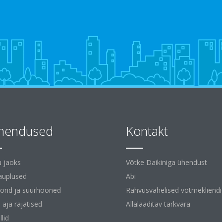
hendused
Kontakt
 jaoks
Võtke Daikiniga ühendust
auplused
Abi
orid ja suurhooned
Rahvusvahelised võtmekliend
 aja rajatised
Allalaaditav tarkvara
lid